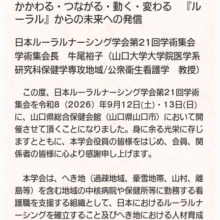
かかわる・つながる・動く・変わる 『ル
ーラル』からの未来への発信
日本ルーラルナーシング学会第21回学術集会
学術集会長 牛尾裕子（山口大学大学院医学系
研究科保健学専攻地域/公衆衛生看護学 教授）
この度、日本ルーラルナーシング学会第21回学術
集会を令和8（2026）年9月12日(土)・13日(日)
に、山口県総合保健会館（山口県山口市）において開
催させて頂くことになりました。身に余る光栄に存じ
ますとともに、本学会役員の皆様をはじめ、会員、関
係者の皆様に心より感謝申し上げます。
本学会は、へき地（過疎地域、豪雪地帯、山村、離
島等）を含む地域の中核病院や保健所等に勤務する看
護職を支援する組織として、日本におけるルーラルナ
ーシングを確立すること及びへき地における人材育成